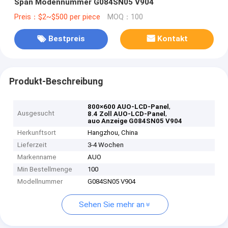
Span Modennummer G084SN05 V904
Preis：$2~$500 per piece
MOQ：100
Bestpreis
Kontakt
Produkt-Beschreibung
,
800×600 AUO-LCD-Panel
Ausgesucht
,
8.4 Zoll AUO-LCD-Panel
auo Anzeige G084SN05 V904
Herkunftsort
Hangzhou, China
Lieferzeit
3-4 Wochen
Markenname
AUO
Min Bestellmenge
100
Modellnummer
G084SN05 V904
Sehen Sie mehr an