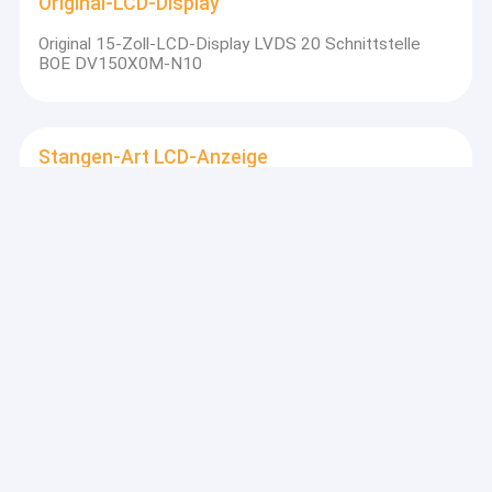
Original-LCD-Display
Original 15-Zoll-LCD-Display LVDS 20 Schnittstelle
BOE DV150X0M-N10
Stangen-Art LCD-Anzeige
1.9 Zoll-LCD-Display 600 Nits 170*320 Auflösung IPS-
Panel TFT-Display
Rundes LCD-Displaymodul
2.1 Zoll rundes LCD-Display Modulgeräte MIPI rundes
TFT-LCD-Display
industrielle tft Anzeige