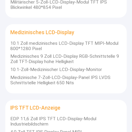
Militärischer 5-Zoll-LCD-Display-Modul TFT IPS
Blickwinkel 480*854 Pixel
Medizinisches LCD-Display
10.1 Zoll medizinisches LCD-Display TFT MIPI-Modul
800*1280 Pixel
Medizinisches 9 Zoll LCD-Display RGB-Schnittstelle 9
Zoll TFT-Display hohe Helligkeit
10.1-Zoll-Medizinischer LCD-Display-Monitor
Medizinische 7-Zoll-LCD-Display-Panel IPS LVDS
Schnittstelle Helligkeit 650 Nits
Zu Hause
Hangzhou ZC Tech Electronics hat 10 Jahre Erfahrung in der
IPS TFT LCD-Anzeige
Entwicklung und Herstellung von TFT-Lcd-Displays.
Produkte
Wie wir alle wissen, ist Shenzhen reich an elektronischen
EDP 11,6 Zoll IPS TFT LCD-Display-Modul
Produkten, dort finden Sie alle Arten von elektronischen
Industriebildschirm
Videos
Produkten, die Sie wollen.In der starken Wettbewerbsfähigkeit
4.0 Zoll TFT IPS Display Panel MIPI
dieser BrancheIm Jahr 2021, als unsere Technologie und