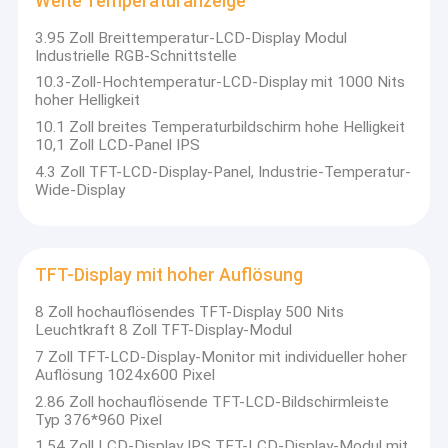
Weite Temperaturanzeige
maßgeschneiderten Lösungen mit der schnellsten
industrielle tft Anzeige
Geschwindigkeit anzubieten., arbeiten eng mit den Kunden
3.95 Zoll Breittemperatur-LCD-Display Modul
zusammen, um ihre ultimativen Ziele zu erreichen.
Industrielle RGB-Schnittstelle
Fahrzeug-LCD-Display
ZC-tech verfügt über branchenführende automatische
10.3-Zoll-Hochtemperatur-LCD-Display mit 1000 Nits
Produktions- und Prüfgeräte, wie eine konstante Temperatur-
hoher Helligkeit
Militärischer LCD-Display
und Feuchtigkeitsmaschine, eine heiße und kalte
10.1 Zoll breites Temperaturbildschirm hohe Helligkeit
Einschlagmaschine, eine Salzsprühmaschine, eine
10,1 Zoll LCD-Panel IPS
Medizinisches LCD-Display
elektrostatische Pistole,Vibrationsmaschine und andere
Versuchsausrüstung, die den Kunden standardmäßige und
4.3 Zoll TFT-LCD-Display-Panel, Industrie-Temperatur-
maßgeschneiderte Gesamtlösungen für Anzeige und Berührung
IPS TFT LCD-Anzeige
Wide-Display
bieten kannUnsere Produkte werden in Industrie-
Kontrollgeräten, Medizin, Smart-Home, Automobil- und
Hohe Helligkeit LCD-Anzeige
Fahrzeug-Displays, Instrumenten, Sicherheitsgeräten und
anderen Informationsterminalanwendungen weit verbreitet.
TFT-Display mit hoher Auflösung
Weite Temperaturanzeige
ZC-tech hat durch Zertifizierungen ISO9001, ISO14001,
ISO13485, IATF16949 usw. erhalten.
8 Zoll hochauflösendes TFT-Display 500 Nits
TFT-Display mit hoher Auflösung
Professionelles Team prüft und prüft Schaltkreise,
Leuchtkraft 8 Zoll TFT-Display-Modul
Mechanismen und Komponenten, um sicherzustellen, dass das
7 Zoll TFT-LCD-Display-Monitor mit individueller hoher
Design und die Qualität jedes Projekts höchste Qualität haben.
kundenspezifische tft Anzeige
Auflösung 1024x600 Pixel
Produktbroschüre 2.0.pdf
2.86 Zoll hochauflösende TFT-LCD-Bildschirmleiste
Kapazitiver Touch Screen TFTs
Typ 376*960 Pixel
1.54 Zoll LCD-Display IPS TFT-LCD-Display-Modul mit