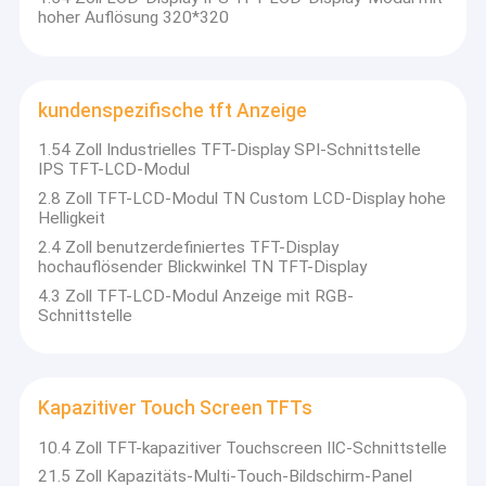
Touch Screen LCD-Anzeige
hoher Auflösung 320*320
oled lcd-Anzeige
HDMI-Treiber-Board
kundenspezifische tft Anzeige
1.54 Zoll Industrielles TFT-Display SPI-Schnittstelle
IPS TFT-LCD-Modul
2.8 Zoll TFT-LCD-Modul TN Custom LCD-Display hohe
Helligkeit
2.4 Zoll benutzerdefiniertes TFT-Display
hochauflösender Blickwinkel TN TFT-Display
4.3 Zoll TFT-LCD-Modul Anzeige mit RGB-
Schnittstelle
Kapazitiver Touch Screen TFTs
10.4 Zoll TFT-kapazitiver Touchscreen IIC-Schnittstelle
21.5 Zoll Kapazitäts-Multi-Touch-Bildschirm-Panel