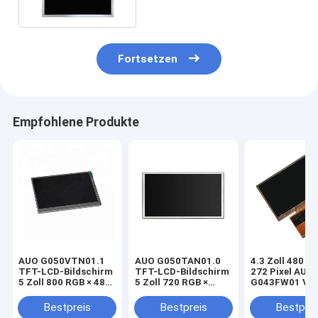
Fortsetzen
Empfohlene Produkte
AUO G050VTN01.1
AUO G050TAN01.0
4.3 Zoll 480 R
TFT-LCD-Bildschirm
TFT-LCD-Bildschirm
272 Pixel AUO
5 Zoll 800 RGB × 480
5 Zoll 720 RGB ×
G043FW01 V0 
Pixel
1280 Pixel
Display
Bestpreis
Bestpreis
Bestprei