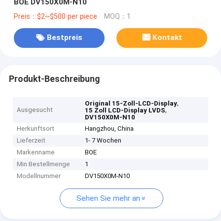
BOE DV150X0M-N10
Preis：$2~$500 per piece
MOQ：1
Bestpreis
Kontakt
Produkt-Beschreibung
,
Original 15-Zoll-LCD-Display
Ausgesucht
,
15 Zoll LCD-Display LVDS
DV150X0M-N10
Herkunftsort
Hangzhou, China
Lieferzeit
1- 7 Wochen
Markenname
BOE
Min Bestellmenge
1
Modellnummer
DV150X0M-N10
Sehen Sie mehr an