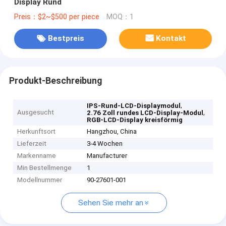
Display Rund
Preis：$2~$500 per piece
MOQ：1
Bestpreis
Kontakt
Produkt-Beschreibung
,
IPS-Rund-LCD-Displaymodul
Ausgesucht
,
2.76 Zoll rundes LCD-Display-Modul
RGB-LCD-Display kreisförmig
Herkunftsort
Hangzhou, China
Lieferzeit
3-4 Wochen
Markenname
Manufacturer
Min Bestellmenge
1
Modellnummer
90-27601-001
Sehen Sie mehr an