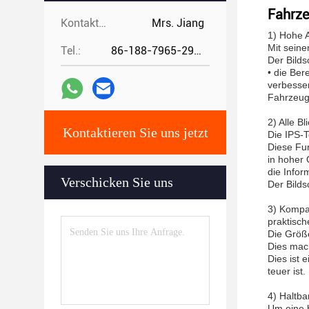
Fahrze
Kontaktpersonen:
Mrs. Jiang
1) Hohe A
Mit seine
Tel.:
86-188-7965-2960
Der Bilds
• die Ber
verbesse
Fahrzeugs
2) Alle B
Kontaktieren Sie uns jetzt
Die IPS-T
Diese Fun
in hoher 
die Infor
Verschicken Sie uns
Der Bilds
3) Kompak
praktisch
Die Größe
Dies mach
Dies ist 
teuer ist.
4) Haltba
Um eine b