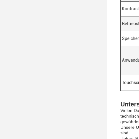
Kontrast
Betriebs
Speiche
Anwend
Touchsc
Unter
Vielen Da
technisch
gewährlei
Unsere Un
sind.
Unterstüt