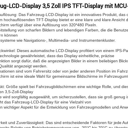
ug-LCD-Display 3,5 Zoll IPS TFT-Display mit MCU-
uflösung: Das Fahrzeug-LCD-Display ist ein innovatives Produkt, das di
m hochauflösenden TFT-Display bietet er eine klare und klare Ansicht 
chirm verfügt über eine Auflösung von 320*480 Pixeln.
eitstellung von scharfen Bildern und lebendigen Farben, die die Benut
rn können
ysteme wie Navigations-, Multimedia- und Instrumentenkluster.
lickwinkel: Dieses automatische LCD-Display profitiert von einem IPS-Pa
echnologie gewährleistet, dass das Display einheitliche, präzise
ktion sorgt dafür, daß die angezeigten Bilder in einem beliebigen Blick
Qualität angezeigt werden.
mationen sind vom Fahrersitz oder von jeder anderen Position im Fahrze
chirm ist eine ideale Wahl für gemeinsame Bildschirme im Fahrzeugumf
t: Größe spielt bei Fahrzeugbildschirmen eine wichtige Rolle, und di
en 3,5-Zoll-Display
 wird sorgfältig ausgewählt, um sicherzustellen, dass sie groß genug is
t das Fahrzeug-LCD-Display für eine Vielzahl von
ein wichtiger Aspekt für die Entwicklung von Fahrzeugmodellen und An
rkeit und Zuverlässigkeit: Das sind entscheidende Faktoren für jede 
reite Palette von Betriebstemperaturen von -20°C bis 70°C zu überst