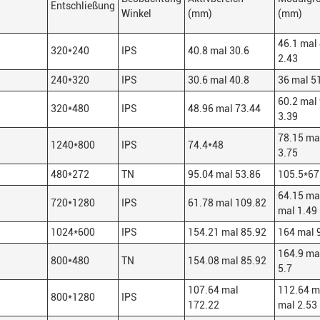
Entschließung
Winkel
(mm)
(mm)
46.1 mal
320*240
IPS
40.8 mal 30.6
2.43
240*320
IPS
30.6 mal 40.8
36 mal 51
60.2 mal
320*480
IPS
48.96 mal 73.44
3.39
78.15 ma
1240*800
IPS
74.4*48
3.75
480*272
TN
95.04 mal 53.86
105.5*67
64.15 ma
720*1280
IPS
61.78 mal 109.82
mal 1.49
1024*600
IPS
154.21 mal 85.92
164 mal 
164.9 ma
800*480
TN
154.08 mal 85.92
5.7
107.64 mal
112.64 m
800*1280
IPS
172.22
mal 2.53