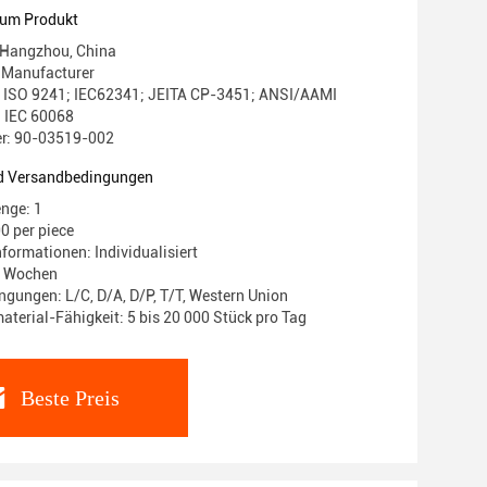
zum Produkt
 Hangzhou, China
Manufacturer
g: ISO 9241; IEC62341; JEITA CP-3451; ANSI/AAMI
 IEC 60068
r: 90-03519-002
d Versandbedingungen
nge: 1
0 per piece
formationen: Individualisiert
-4 Wochen
gungen: L/C, D/A, D/P, T/T, Western Union
terial-Fähigkeit: 5 bis 20 000 Stück pro Tag
Beste Preis