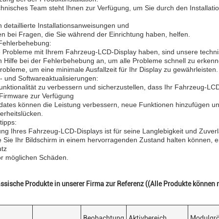
hnisches Team steht Ihnen zur Verfügung, um Sie durch den Installatio
g
n detaillierte Installationsanweisungen und
n bei Fragen, die Sie während der Einrichtung haben, helfen.
 Fehlerbehebung:
 Probleme mit Ihrem Fahrzeug-LCD-Display haben, sind unsere technis
n Hilfe bei der Fehlerbehebung an, um alle Probleme schnell zu erke
robleme, um eine minimale Ausfallzeit für Ihr Display zu gewährleisten.
- und Softwareaktualisierungen:
nktionalität zu verbessern und sicherzustellen, dass Ihr Fahrzeug-LCD
 Firmware zur Verfügung
dates können die Leistung verbessern, neue Funktionen hinzufügen un
erheitslücken.
tipps:
ng Ihres Fahrzeug-LCD-Displays ist für seine Langlebigkeit und Zuverlä
e Sie Ihr Bildschirm in einem hervorragenden Zustand halten können,
tz
or möglichen Schäden.
assische Produkte in unserer Firma zur Referenz ((Alle Produkte könne
Beobachtung
Aktivbereich
Modulgr