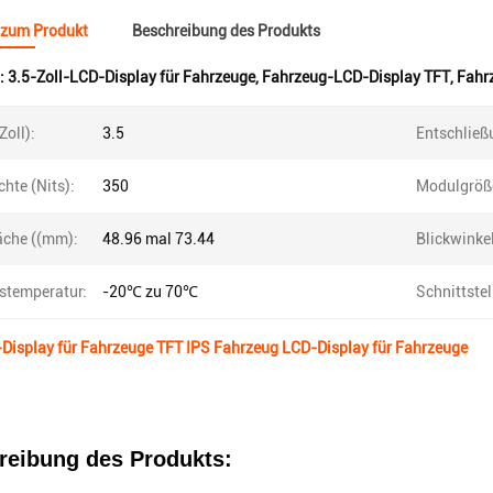
 zum Produkt
Beschreibung des Produkts
:
3.5-Zoll-LCD-Display für Fahrzeuge
,
Fahrzeug-LCD-Display TFT
,
Fahr
Zoll):
3.5
Entschließ
chte (Nits):
350
Modulgröß
äche ((mm):
48.96 mal 73.44
Blickwinkel
bstemperatur:
-20℃ zu 70℃
Schnittstel
-Display für Fahrzeuge TFT IPS Fahrzeug LCD-Display für Fahrzeuge
reibung des Produkts: