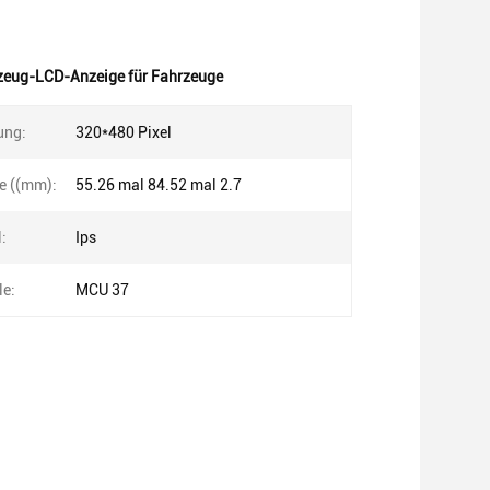
zeug-LCD-Anzeige für Fahrzeuge
ung:
320*480 Pixel
e ((mm):
55.26 mal 84.52 mal 2.7
:
Ips
le:
MCU 37