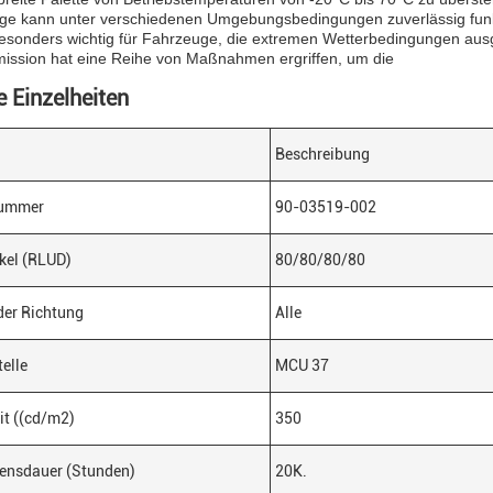
ge kann unter verschiedenen Umgebungsbedingungen zuverlässig funkti
besonders wichtig für Fahrzeuge, die extremen Wetterbedingungen ausg
ission hat eine Reihe von Maßnahmen ergriffen, um die
e Einzelheiten
Beschreibung
nummer
90-03519-002
kel (RLUD)
80/80/80/80
der Richtung
Alle
telle
MCU 37
it ((cd/m2)
350
ensdauer (Stunden)
20K.