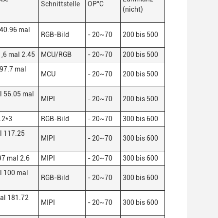
Schnittstelle
OP
°C
(nicht)
 40.96 mal
RGB-Bild
- 20
~
70
200 bis 500
,6 mal 2.45
MCU/RGB
- 20
~
70
200 bis 500
 97.7 mal
MCU
- 20
~
70
200 bis 500
l 56.05 mal
MIPI
- 20
~
70
200 bis 500
.2*3
RGB-Bild
- 20
~
70
300 bis 600
l 117.25
MIPI
- 20
~
70
300 bis 600
97 mal 2.6
MIPI
- 20
~
70
300 bis 600
l 100 mal
RGB-Bild
- 20
~
70
300 bis 600
al 181.72
MIPI
- 20
~
70
300 bis 600