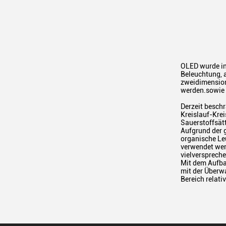
OLED wurde in
Beleuchtung, a
zweidimension
werden.sowie 
Derzeit beschr
Kreislauf-Kre
Sauerstoffsät
Aufgrund der 
organische Le
verwendet wer
vielversprech
Mit dem Aufba
mit der Überw
Bereich relat