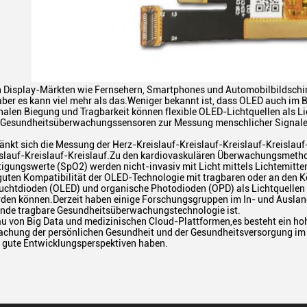
 Display-Märkten wie Fernsehern, Smartphones und Automobilbildschirme
ber es kann viel mehr als das.Weniger bekannt ist, dass OLED auch im Be
alen Biegung und Tragbarkeit können flexible OLED-Lichtquellen als Li
Gesundheitsüberwachungssensoren zur Messung menschlicher Signale w
änkt sich die Messung der Herz-Kreislauf-Kreislauf-Kreislauf-Kreislauf
islauf-Kreislauf-Kreislauf.Zu den kardiovaskulären Überwachungsmeth
tigungswerte (SpO2) werden nicht-invasiv mit Licht mittels Lichtemitt
guten Kompatibilität der OLED-Technologie mit tragbaren oder an den Kö
uchtdioden (OLED) und organische Photodioden (OPD) als Lichtquellen
den können.Derzeit haben einige Forschungsgruppen im In- und Auslan
ende tragbare Gesundheitsüberwachungstechnologie ist.
u von Big Data und medizinischen Cloud-Plattformen,es besteht ein h
achung der persönlichen Gesundheit und der Gesundheitsversorgung im B
iv gute Entwicklungsperspektiven haben.